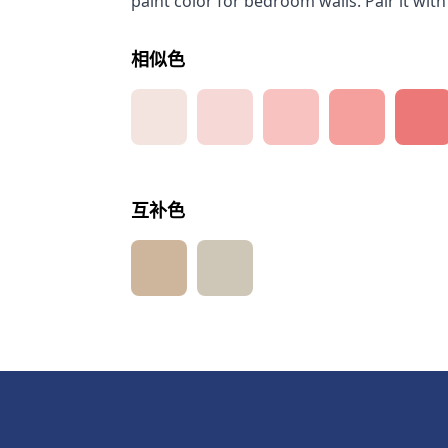
paint color for bedroom walls. Pair it with
相似色
互补色