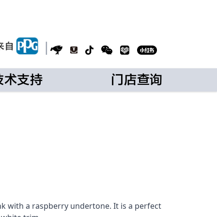
|
技术支持
门店查询
nk with a raspberry undertone. It is a perfect