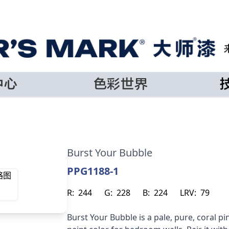
中心
色彩世界
Burst Your Bubble
PPG1188-1
R:
244
G:
228
B:
224
LRV:
79
Burst Your Bubble is a pale, pure, coral pi