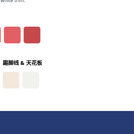
 white trim.
踢脚线 & 天花板