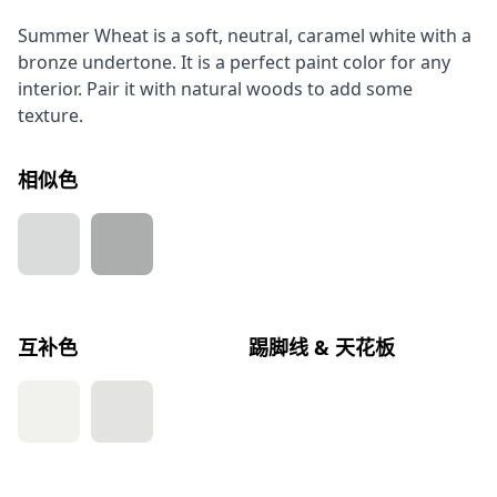
Summer Wheat is a soft, neutral, caramel white with a
bronze undertone. It is a perfect paint color for any
interior. Pair it with natural woods to add some
texture.
相似色
互补色
踢脚线 & 天花板