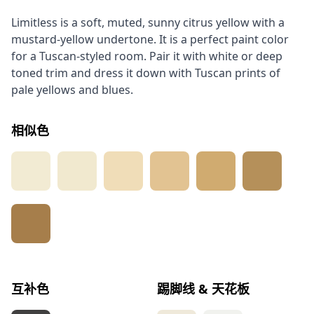
Limitless is a soft, muted, sunny citrus yellow with a
mustard-yellow undertone. It is a perfect paint color
for a Tuscan-styled room. Pair it with white or deep
toned trim and dress it down with Tuscan prints of
pale yellows and blues.
相似色
互补色
踢脚线 & 天花板